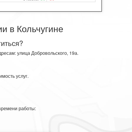
и в Кольчугине
титься?
дресам: улица Добровольского, 19а.
имость услуг.
времени работы: