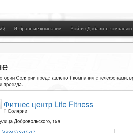
AQ
Избранные компании
Войти / Добавить компанию
не
егории Солярии представлено
1
компания с телефонами, в
и проезда.
Фитнес центр Life Fitness
Солярии
улица Добровольского, 19а
 (49245) 2-15-17