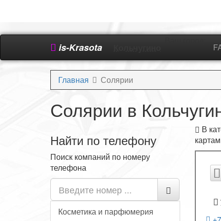
Ваш город:
is-Krasota
Кольчугино
F
Главная
Солярии
Солярии в Кольчуги
В кат
Найти по телефону
картам
Поиск компаний по номеру
телефона
Косметика и парфюмерия
+7