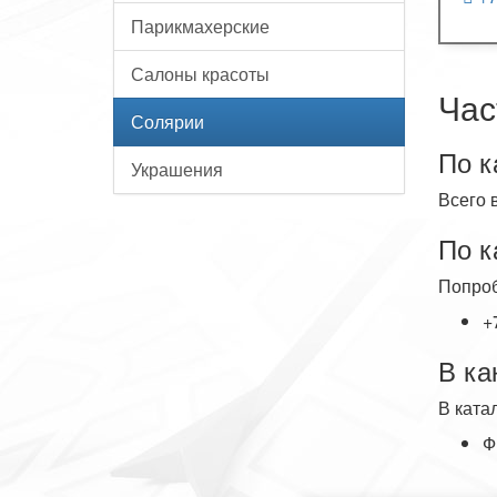
Парикмахерские
Салоны красоты
Час
Солярии
По к
Украшения
Всего 
По к
Попроб
+
В ка
В ката
Ф